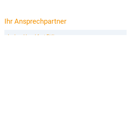
Ihr Ansprechpartner
bed and breakfast Ettlingen
Anke Preikschat
Steinweilerer Str. 4
76872 Winden
06349 9913 563
ettlingen@bed-and-breakfast.de
Buchungsanfrage
Merken