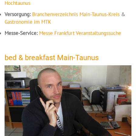
Hochtaunus
Versorgung:
Branchenverzeichnis Main-Taunus-Kreis
&
Gastronomie im MTK
Messe-Service:
Messe Frankfurt Veranstaltungssuche
bed & breakfast Main-Taunus