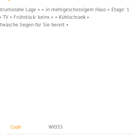
entrumsnahe Lage • • in mehrgeschossigem Haus • Etage: 1
• TV • Frühstück: keins • • Kühlschrank •
äsche liegen für Sie bereit •
Code
WI033