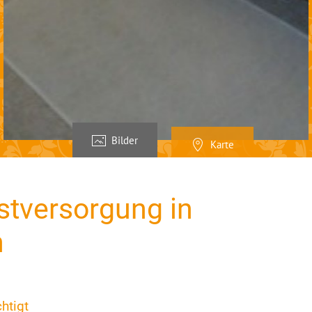
Bilder
Karte
stversorgung in
n
htigt