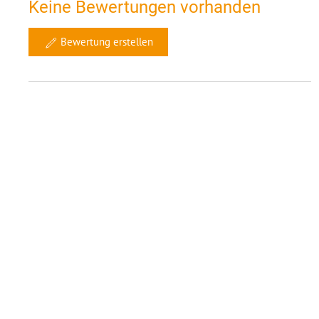
Keine Bewertungen vorhanden
Bewertung erstellen
Ähnliche Objekte in 10 km Umgebung
Ferienwohnung in
Neustadt
Einzelzi