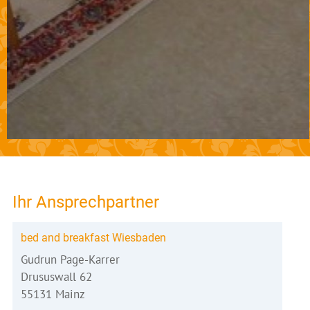
Ihr Ansprechpartner
bed and breakfast Wiesbaden
Gudrun Page-Karrer
Drususwall 62
55131 Mainz