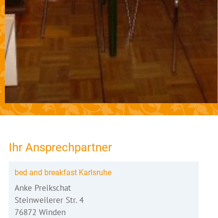
Ihr Ansprechpartner
bed and breakfast Karlsruhe
Anke Preikschat
Steinweilerer Str. 4
76872 Winden