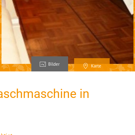
Bilder
Karte
aschmaschine in