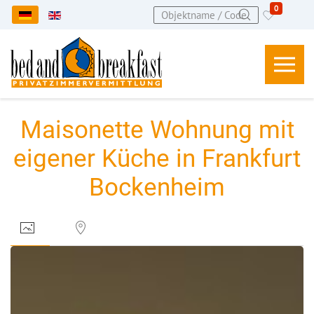
0
Sprache auswählen
Maisonette Wohnung mit
eigener Küche in Frankfurt
Bockenheim