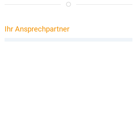
Ihr Ansprechpartner
bed and breakfast Frankfurt
Florian Schneider
Flughafenstr. 74
64546 Mörfelden-Walldorf
06105 976 740
frankfurt@bed-and-breakfast.de
Buchungsanfrage
Merken