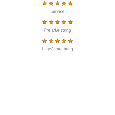
Service
Preis/Leistung
Lage/Umgebung
Bewertung erstellen
1 Bewertung anzeigen
Ihr Ansprechpartner
bed and breakfast Frankfurt