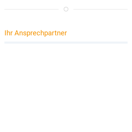
Ihr Ansprechpartner
bed and breakfast Frankfurt
Florian Schneider
Flughafenstr. 74
64546 Mörfelden-Walldorf
06105 976 740
frankfurt@bed-and-breakfast.de
Buchungsanfrage