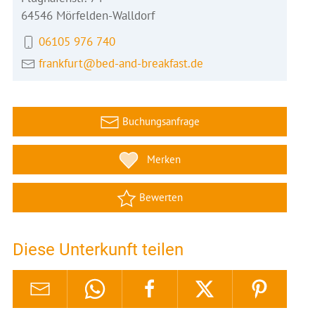
64546 Mörfelden-Walldorf
06105 976 740
frankfurt@bed-and-breakfast.de
Buchungsanfrage
Merken
Bewerten
Diese Unterkunft teilen