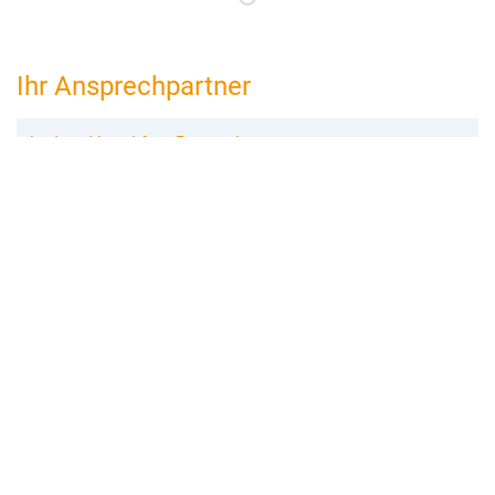
Ihr Ansprechpartner
bed and breakfast Bayreuth
Claudia Gamböck
Peulendorf 41
96110 Scheßlitz
09542–774506
bayreuth@bed-and-breakfast.de
Buchungsanfrage
Merken