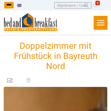
0
Sprache auswählen
Doppelzimmer mit
Frühstück in Bayreuth
Nord