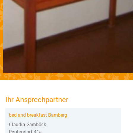
Ihr Ansprechpartner
bed and breakfast Bamberg
Claudia Gamböck
Peulendorf 41a