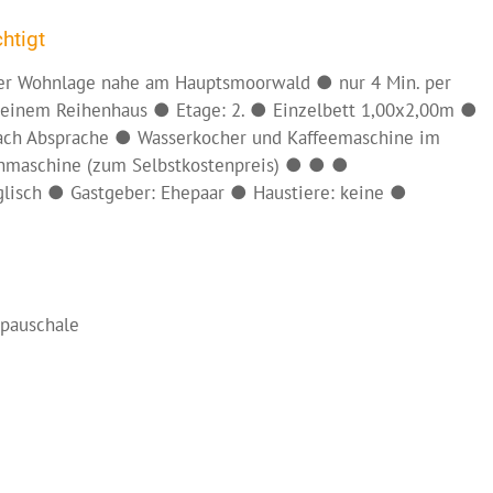
htigt
iger Wohnlage nahe am Hauptsmoorwald ● nur 4 Min. per
 einem Reihenhaus ● Etage: 2. ● Einzelbett 1,00x2,00m ●
ach Absprache ● Wasserkocher und Kaffeemaschine im
chmaschine (zum Selbstkostenpreis) ● ● ●
glisch ● Gastgeber: Ehepaar ● Haustiere: keine ●
pauschale