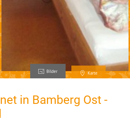
Bilder
Karte
net in Bamberg Ost -
d