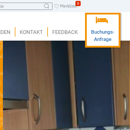
0
Merkliste
RDEN
KONTAKT
FEEDBACK
Buchungs-
Anfrage