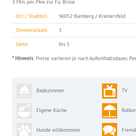
3 Min. per Pkw zur Fa. Brose
Ort / Stadtteil
96052 Bamberg / Kramersfeld
Zimmeranzahl
1
Gäste
bis 1
* Hinweis
: Preise variieren je nach Aufenthaltsdauer, P
Badezimmer
TV
Eigene Küche
Balkon
Hunde willkommen
Fremd