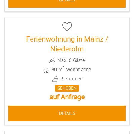
4
CODE: MZ079
Ferienwohnung in Mainz /
Niederolm
Max. 6 Gäste
2
80 m
Wohnfläche
3 Zimmer
GEHOBEN
auf Anfrage
DETAILS
5
CODE: MZ016