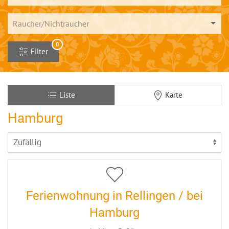
Raucher/Nichtraucher
0
Filter
Liste
Karte
Hamburg
6
CODE: HHGOLUX
Ferienwohnung in Rellingen / bei
Hamburg