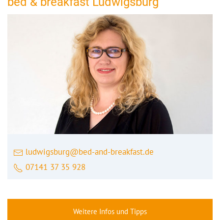
bed & breakfast Ludwigsburg
ludwigsburg@bed-and-breakfast.de
07141 37 35 928
Weitere Infos und Tipps