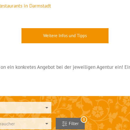
estaurants in Darmstadt
Weitere Infos und Tipps
ation ein konkretes Angebot bei der jeweiligen Agentur ein! E
0
raucher
Filter