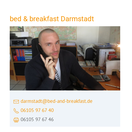
bed & breakfast Darmstadt
darmstadt@bed-and-breakfast.de
06105 97 67 40
06105 97 67 46