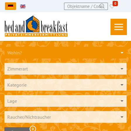
0
Sprache auswählen
Wohin?
Zimmerart
Kategorie
Lage
Raucher/Nichtraucher
0