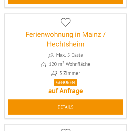
5
CODE: MZ072
Ferienwohnung in Mainz /
Hechtsheim
Max. 5 Gäste
2
120 m
Wohnfläche
3 Zimmer
GEHOBEN
auf Anfrage
DETAILS
5
CODE: MZ074