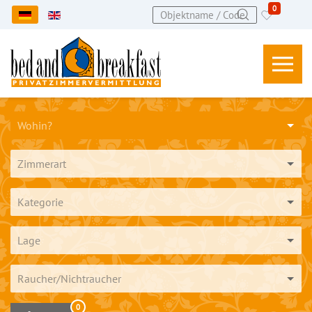
0
Sprache auswählen
Wohin?
Zimmerart
Kategorie
Lage
Raucher/Nichtraucher
0