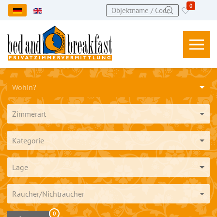
0
Sprache auswählen
Wohin?
Zimmerart
Kategorie
Lage
Raucher/Nichtraucher
0